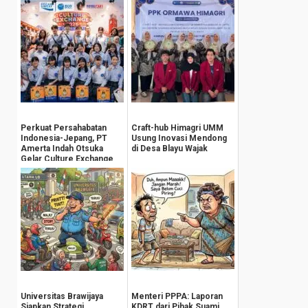
Perkuat Persahabatan
Craft-hub Himagri UMM
Indonesia-Jepang, PT
Usung Inovasi Mendong
Amerta Indah Otsuka
di Desa Blayu Wajak
Gelar Culture Exchange
Berbasis Ekonom...
Universitas Brawijaya
Menteri PPPA: Laporan
Siapkan Strategi
KDRT dari Pihak Suami