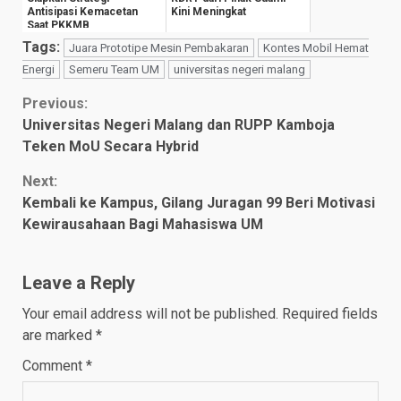
Antisipasi Kemacetan
Kini Meningkat
Saat PKKMB
Tags:
Juara Prototipe Mesin Pembakaran
Kontes Mobil Hemat
Energi
Semeru Team UM
universitas negeri malang
Continue
Previous:
Universitas Negeri Malang dan RUPP Kamboja
Reading
Teken MoU Secara Hybrid
Next:
Kembali ke Kampus, Gilang Juragan 99 Beri Motivasi
Kewirausahaan Bagi Mahasiswa UM
Leave a Reply
Your email address will not be published.
Required fields
are marked
*
Comment
*