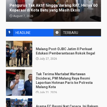
Pengurus Tak Aktif hingga Jarang RAT, Hanya 60
Koperasi di Kota Batu yang Masih Eksis
August 7, 2026
HEADLINE
TERBARU
Malang Post-DJBC Jatim II Perkuat
Edukasi Pemberantasan Rokok Ilegal
July 27, 2026
Tak Terima Martabat Wartawan
Diciderai, PWI Malang Raya Resmi
Laporkan Hotman Paris ke Polresta
Malang Kota
July 21, 2026
Arema FC Resmi Ikat Careca, Ini Rekam