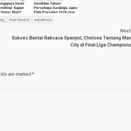
ingapura Demi
Sembilan Tahun!
emifinal. Kapan
Persebaya Surabaya Juara
Timnas Main?
Piala Presiden 2026 Usai
Tekuk Persib
sg
Real Madrid
sepakbola
Next
Sukses Bantai Raksasa Spanyol, Chelsea Tantang Ma
City di Final Liga Champion
elds are marked
*