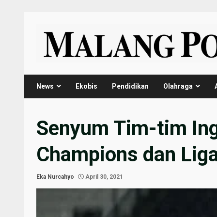
Skip
to
content
News
Ekobis
Pendidikan
Olahraga
Senyum Tim-tim Ingg
Champions dan Liga
Eka Nurcahyo
April 30, 2021