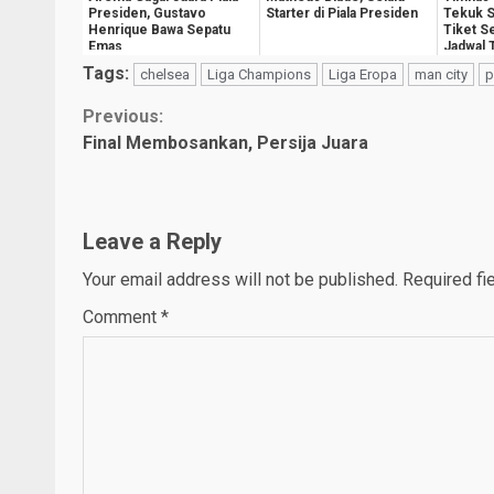
Presiden, Gustavo
Starter di Piala Presiden
Tekuk S
Henrique Bawa Sepatu
Tiket S
Emas
Jadwal 
Tags:
chelsea
Liga Champions
Liga Eropa
man city
p
Continue
Previous:
Final Membosankan, Persija Juara
Reading
Leave a Reply
Your email address will not be published.
Required fi
Comment
*