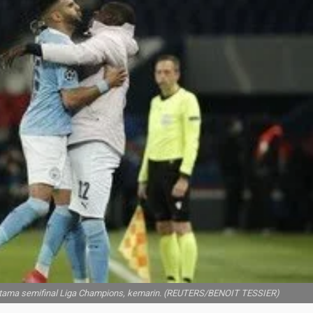
rtama semifinal Liga Champions, kemarin. (REUTERS/BENOIT TESSIER)