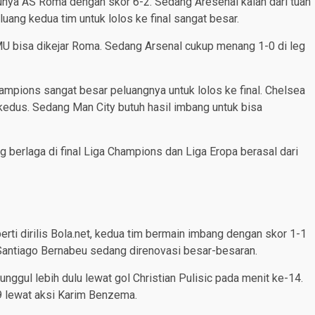
nya AS Roma dengan skor 6-2. Sedang Aresenal kalah dari tuan
luang kedua tim untuk lolos ke final sangat besar.
 MU bisa dikejar Roma. Sedang Arsenal cukup menang 1-0 di leg
hampions sangat besar peluangnya untuk lolos ke final. Chelsea
edus. Sedang Man City butuh hasil imbang untuk bisa
ang berlaga di final Liga Champions dan Liga Eropa berasal dari
rti dirilis Bola.net, kedua tim bermain imbang dengan skor 1-1
antiago Bernabeu sedang direnovasi besar-besaran.
nggul lebih dulu lewat gol Christian Pulisic pada menit ke-14.
9 lewat aksi Karim Benzema.