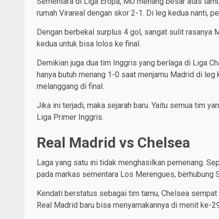
Sementara di Liga Eropa, MU menang besar atas tamu
rumah Virareal dengan skor 2-1. Di leg kedua nanti, pe
Dengan berbekal surplus 4 gol, sangat sulit rasanya
kedua untuk bisa lolos ke final.
Demikian juga dua tim Inggris yang berlaga di Liga C
hanya butuh menang 1-0 saat menjamu Madrid di leg k
melanggang di final.
Jika ini terjadi, maka sejarah baru. Yaitu semua tim y
Liga Primer Inggris.
Real Madrid vs Chelsea
Laga yang satu ini tidak menghasilkan pemenang. Sepe
pada markas sementara Los Merengues, berhubung S
Kendati berstatus sebagai tim tamu, Chelsea sempat u
Real Madrid baru bisa menyamakannya di menit ke-2