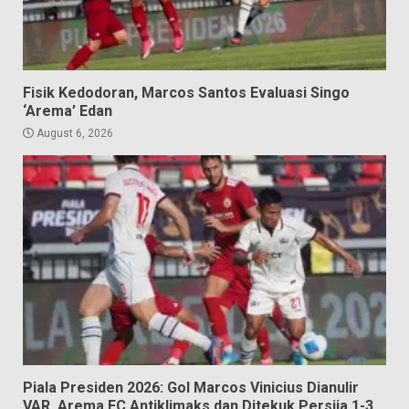
Fisik Kedodoran, Marcos Santos Evaluasi Singo
‘Arema’ Edan
August 6, 2026
Piala Presiden 2026: Gol Marcos Vinicius Dianulir
VAR, Arema FC Antiklimaks dan Ditekuk Persija 1-3