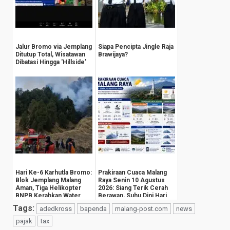
Jalur Bromo via Jemplang
Siapa Pencipta Jingle Raja
Ditutup Total, Wisatawan
Brawijaya?
Dibatasi Hingga 'Hillside'
Hari Ke-6 Karhutla Bromo:
Prakiraan Cuaca Malang
Blok Jemplang Malang
Raya Senin 10 Agustus
Aman, Tiga Helikopter
2026: Siang Terik Cerah
BNPB Kerahkan Water
Berawan, Suhu Dini Hari
Bombing
Anjlok ...
Tags:
adedkross
bapenda
malang-post.com
news
pajak
tax