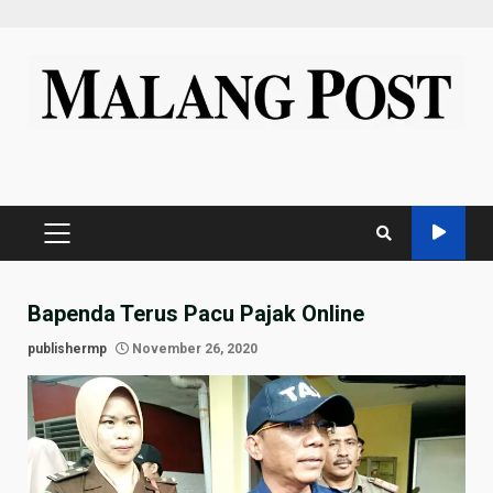
Skip
to
content
PRIMARY
MENU
Bapenda Terus Pacu Pajak Online
publishermp
November 26, 2020