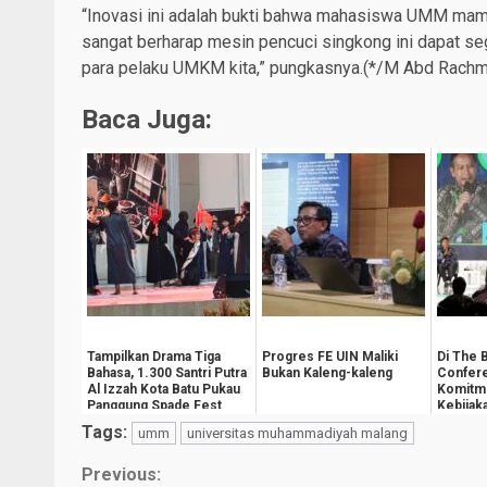
“Inovasi ini adalah bukti bahwa mahasiswa UMM mamp
sangat berharap mesin pencuci singkong ini dapat se
para pelaku UMKM kita,” pungkasnya.(*/M Abd Rachm
Baca Juga:
Tampilkan Drama Tiga
Progres FE UIN Maliki
Di The 
Bahasa, 1.300 Santri Putra
Bukan Kaleng-kaleng
Confer
Al Izzah Kota Batu Pukau
Komitm
Panggung Spade Fest
Kebijak
Kesejah
Tags:
umm
universitas muhammadiyah malang
Masyara
Continue
Previous: