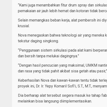
“Kami juga menambahkan fitur drum spray dan sirkulas
pemakaian air jauh lebih hemat dan kotoran tidak be
Selain memangkas beban kerja, alat pembersih ini di
krusial.
Nova menegaskan bahwa teknologi air yang mereka k
tekstur daging singkong.
“Penggunaan sistem sirkulasi pada alat kami berperan 
dan bersih tanpa melukai dagingnya.”
“Dengan hasil pencucian yang maksimal, UMKM nantin
dan rasa yang tidak pahit akibat sisa getah atau pasir,
Keberhasilan Nova dan kawan-kawan tentu tidak terl
proyek ini, Dr. Ir. Yepy Komaril Sofi’i, S.T., M.T., men
Dia berharap alat tersebut segera masuk ke tahap fab
melainkan bisa langsung diimplementasikan.