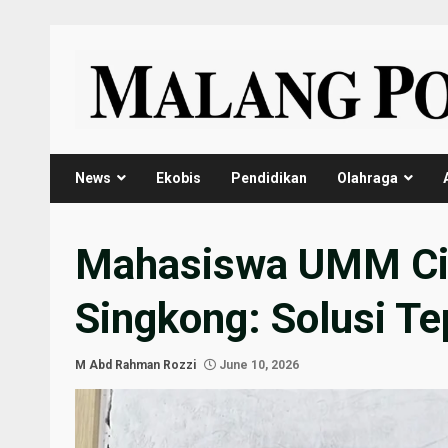
Skip
to
content
News
Ekobis
Pendidikan
Olahraga
Mahasiswa UMM Cip
Singkong: Solusi 
M Abd Rahman Rozzi
June 10, 2026