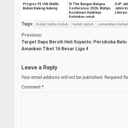
Progres FE UIN Maliki
Di The Bangun Bangsa
DJP Jat
Bukan Kaleng-kaleng
Conference 2026, Wahyu
Jatim 
Komitmen Hadirkan
Literasi
Kebijakan untuk
Kesejahteraan
Tags:
Kuliah Sabtu Subuh
kuliah subuh
universitas muh
Masyarak...
Continue
Previous:
Target Sapu Bersih Heli Suyanto: Persikoba Batu 
Reading
Amankan Tiket 16 Besar Liga 4
Leave a Reply
Your email address will not be published.
Required fi
Comment
*