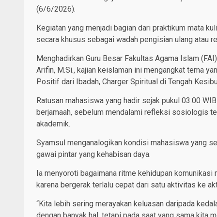
(6/6/2026).
Kegiatan yang menjadi bagian dari praktikum mata kul
secara khusus sebagai wadah pengisian ulang atau re
Menghadirkan Guru Besar Fakultas Agama Islam (FAI) 
Arifin, M.Si., kajian keislaman ini mengangkat tema y
Positif dari Ibadah, Charger Spiritual di Tengah Kesi
Ratusan mahasiswa yang hadir sejak pukul 03.00 WIB 
berjamaah, sebelum mendalami refleksi sosiologis te
akademik.
Syamsul menganalogikan kondisi mahasiswa yang serin
gawai pintar yang kehabisan daya.
Ia menyoroti bagaimana ritme kehidupan komunikasi m
karena bergerak terlalu cepat dari satu aktivitas ke akt
“Kita lebih sering merayakan keluasan daripada kedal
dengan banyak hal, tetapi pada saat yang sama kita 