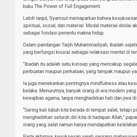
buku The Power of Full Engagement.
Lebih lanjut, Syamsul memaparkan bahwa kesuksesan s
spiritual, sosial, dan material. Modal material dinilai 
sebagai fondasi penentu makna hidup.
Dalam pandangan Tarjih Muhammadiyah, ibadah sejatin
yang berfungsi krusial sebagai relaksasi mental di te
“Ibadah itu adalah satu konsep yang mencakup segala 
perbuatan maupun perkataan, yang tampak maupun yan
Ia juga menekankan pentingnya mindfulness atau kesa
belaka. Menurutnya, banyak orang di era modern yang
kewajiban agama, tanpa menghadirkan hati dan jiwa di
“Sering kali tubuh kita berada di tempat salat, tetapi
menghadirkan seluruh diri kita di hadapan Allah,” pap
orang yang salat namun hanya mendapatkan kelelahan 
Pada akhirnya, kesuksesan sejati seorang mahasiswa t