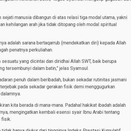
ejati manusia dibangun di atas relasi tiga modal utama, yakni
akan kehilangan arah jika tidak ditopang oleh modal spiritual
ya adalah sarana bertaqarrub (mendekatkan diri) kepada Allah
ngah penatnya perkuliahan.
sesuatu yang dicintai dan diridhai Allah SWT, baik berupa
g tersembunyi dalam batin,” jelas Syamsul.
daran penuh dalam beribadah, bukan sekadar rutinitas jasmani
 terjebak pada sekadar gerakan fisik demi menggugurkan
 dalamnya.
 pikiran kita berada di mana-mana. Padahal hakikat ibadah adalah
arnya, mengingatkan kembali esensi syair Ibnu Arabi tentang
fisik.
idak hanya diukur dari tingginya Indeks Prestasi Kumulatif