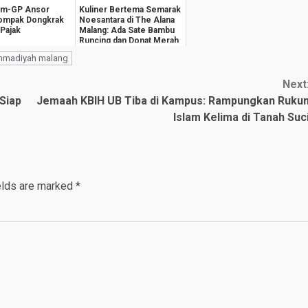
im-GP Ansor
Kuliner Bertema Semarak
Kompak Dongkrak
Noesantara di The Alana
 Pajak
Malang: Ada Sate Bambu
Runcing dan Donat Merah
Putih
ammadiyah malang
Next
Siap
Jemaah KBIH UB Tiba di Kampus: Rampungkan Ruku
Islam Kelima di Tanah Suc
elds are marked
*