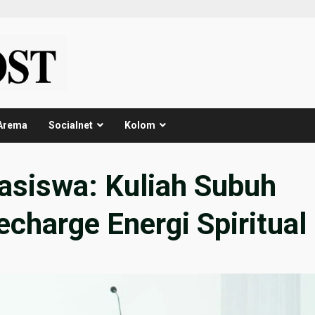
Arema
Socialnet
Kolom
siswa: Kuliah Subuh
harge Energi Spiritual