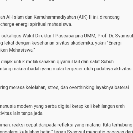
iah Al-Islam dan Kemuhammadiyahan (AIK) II ini, dirancang
charge energi spiritual mahasiswa.
sekaligus Wakil Direktur I Pascasarjana UMM, Prof. Dr. Syamsul
ang lekat dengan keseharian sivitas akademika, yakni “Energi
bukan Mahasiswa.”
diajak untuk melaksanakan qiyamul lail dan salat Subuh
ntang makna ibadah yang mulai tergeser oleh padatnya aktivitas
g merasa kelelahan, stres, dan overthinking layaknya baterai
anusia modern yang serba digital kerap kali kehilangan arah
ivitas lain tanpa jeda.
aman, reaksi cepat daripada refleksi yang matang. Kita terhubung
mengalami kelelahan batin,” tegas Syamsul mengutip gagasan dari