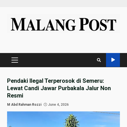
Skip
to
content
PRIMARY
MENU
Pendaki Ilegal Terperosok di Semeru:
Lewat Candi Jawar Purbakala Jalur Non
Resmi
M Abd Rahman Rozzi
June 4, 2026