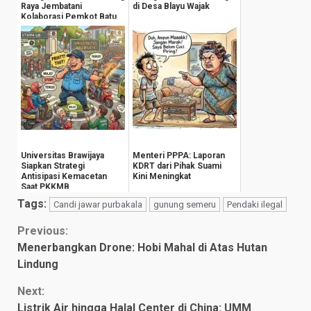
Raya Jembatani
di Desa Blayu Wajak
Kolaborasi Pemkot Batu
dan Insan Pers
Universitas Brawijaya
Menteri PPPA: Laporan
Siapkan Strategi
KDRT dari Pihak Suami
Antisipasi Kemacetan
Kini Meningkat
Saat PKKMB
Tags:
Candi jawar purbakala
gunung semeru
Pendaki ilegal
Continue
Previous:
Menerbangkan Drone: Hobi Mahal di Atas Hutan
Reading
Lindung
Next:
Listrik Air hingga Halal Center di China: UMM