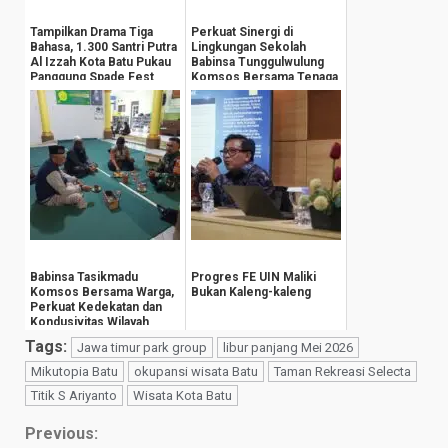
Tampilkan Drama Tiga
Perkuat Sinergi di
Bahasa, 1.300 Santri Putra
Lingkungan Sekolah
Al Izzah Kota Batu Pukau
Babinsa Tunggulwulung
Panggung Spade Fest
Komsos Bersama Tenaga
Pengajar
Babinsa Tasikmadu
Progres FE UIN Maliki
Komsos Bersama Warga,
Bukan Kaleng-kaleng
Perkuat Kedekatan dan
Kondusivitas Wilayah
Tags:
Jawa timur park group
libur panjang Mei 2026
Mikutopia Batu
okupansi wisata Batu
Taman Rekreasi Selecta
Titik S Ariyanto
Wisata Kota Batu
Continue
Previous: