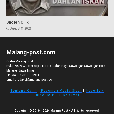
Sholeh Cilik
August 8, 2026
Malang-post.com
Graha Malang Post
Ruko WOW Cluster Apple No 1-6, Jalan Raya Sawojajar, Sawojajar, Kota
Malang, Jawa Timur.
Tlp/wa :
+62818383911
email :
redaksi@malang-post.com
Tentang Kami
I
Pedoman Media Siber
I
Kode Etik
Jurnalistik
I
Disclaimer
Copyright © 2019 - 2024 Malang Post - All rights reserved.