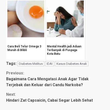
Setahun
Cara Beli Telur Omega 3
Mental Health jadi Aduan
Murah di Blibli
Terbanyak di Puspaga
Kota Batu
Tags:
Diabetes Melitus
IDAI
Kasus Diabetes Anak
Continue
Previous:
Bagaimana Cara Mengatasi Anak Agar Tidak
Reading
Terjebak dan Keluar dari Candu Narkoba?
Next:
Hindari Zat Capsaicin, Cabai Segar Lebih Sehat