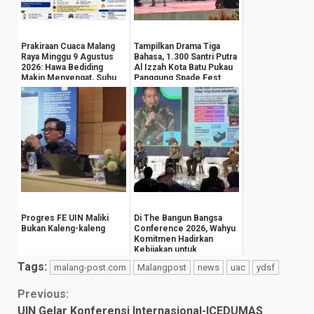
Prakiraan Cuaca Malang
Tampilkan Drama Tiga
Raya Minggu 9 Agustus
Bahasa, 1.300 Santri Putra
2026: Hawa Bediding
Al Izzah Kota Batu Pukau
Makin Menyengat, Suhu
Panggung Spade Fest
Pegunungan An...
Progres FE UIN Maliki
Di The Bangun Bangsa
Bukan Kaleng-kaleng
Conference 2026, Wahyu
Komitmen Hadirkan
Kebijakan untuk
Kesejahteraan
Tags:
malang-post.com
Malangpost
news
uac
ydsf
Masyarak...
Continue
Previous:
UIN Gelar Konferensi Internasional-ICEDUMAS