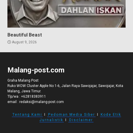
Beautiful Beast
August 9, 2026
Malang-post.com
Graha Malang Post
Ruko WOW Cluster Apple No 1-6, Jalan Raya Sawojajar, Sawojajar, Kota
Malang, Jawa Timur.
Tlp/wa :
+62818383911
email :
redaksi@malang-post.com
Tentang Kami
I
Pedoman Media Siber
I
Kode Etik
Jurnalistik
I
Disclaimer