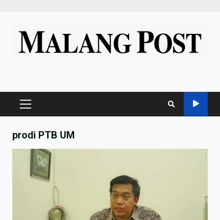
Skip
to
content
PRIMARY
MENU
prodi PTB UM