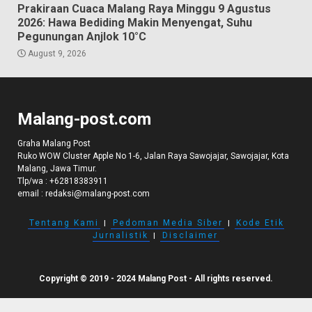
Prakiraan Cuaca Malang Raya Minggu 9 Agustus
2026: Hawa Bediding Makin Menyengat, Suhu
Pegunungan Anjlok 10°C
August 9, 2026
Malang-post.com
Graha Malang Post
Ruko WOW Cluster Apple No 1-6, Jalan Raya Sawojajar, Sawojajar, Kota
Malang, Jawa Timur.
Tlp/wa :
+62818383911
email :
redaksi@malang-post.com
Tentang Kami
I
Pedoman Media Siber
I
Kode Etik
Jurnalistik
I
Disclaimer
Copyright © 2019 - 2024 Malang Post - All rights reserved.