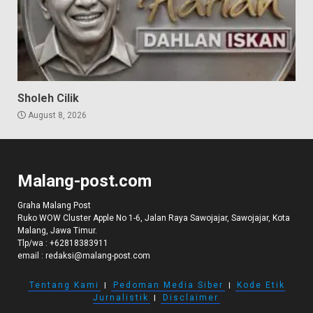
Sholeh Cilik
August 8, 2026
Malang-post.com
Graha Malang Post
Ruko WOW Cluster Apple No 1-6, Jalan Raya Sawojajar, Sawojajar, Kota
Malang, Jawa Timur.
Tlp/wa :
+62818383911
email :
redaksi@malang-post.com
Tentang Kami
I
Pedoman Media Siber
I
Kode Etik
Jurnalistik
I
Disclaimer