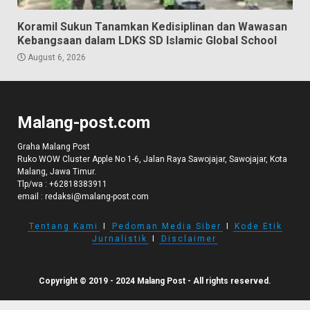
Koramil Sukun Tanamkan Kedisiplinan dan Wawasan
Kebangsaan dalam LDKS SD Islamic Global School
August 6, 2026
Malang-post.com
Graha Malang Post
Ruko WOW Cluster Apple No 1-6, Jalan Raya Sawojajar, Sawojajar, Kota
Malang, Jawa Timur.
Tlp/wa :
+62818383911
email :
redaksi@malang-post.com
Tentang Kami
I
Pedoman Media Siber
I
Kode Etik
Jurnalistik
I
Disclaimer
Copyright © 2019 - 2024 Malang Post - All rights reserved.