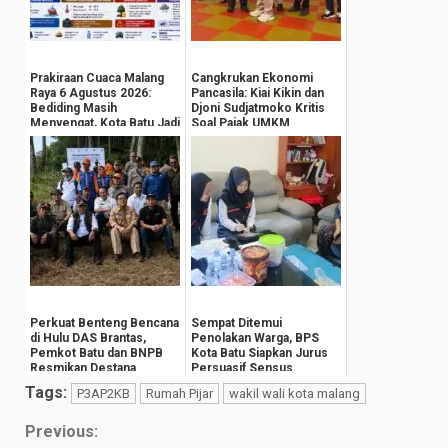
Prakiraan Cuaca Malang
Cangkrukan Ekonomi
Raya 6 Agustus 2026:
Pancasila: Kiai Kikin dan
Bediding Masih
Djoni Sudjatmoko Kritis
Menyengat, Kota Batu Jadi
Soal Pajak UMKM
yang Terdingin
Perkuat Benteng Bencana
Sempat Ditemui
di Hulu DAS Brantas,
Penolakan Warga, BPS
Pemkot Batu dan BNPB
Kota Batu Siapkan Jurus
Resmikan Destana
Persuasif Sensus
Giripurno
Ekonomi 2026
Tags:
P3AP2KB
Rumah Pijar
wakil wali kota malang
Continue
Previous: