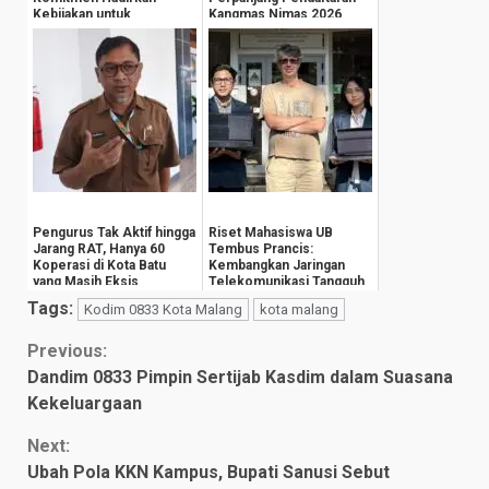
Kebijakan untuk
Kangmas Nimas 2026
Kesejahteraan
Hingga 15 Agustus
Masyarak...
Pengurus Tak Aktif hingga
Riset Mahasiswa UB
Jarang RAT, Hanya 60
Tembus Prancis:
Koperasi di Kota Batu
Kembangkan Jaringan
yang Masih Eksis
Telekomunikasi Tangguh
Hadapi Perubahan Iklim
Tags:
Kodim 0833 Kota Malang
kota malang
Continue
Previous:
Dandim 0833 Pimpin Sertijab Kasdim dalam Suasana
Reading
Kekeluargaan
Next:
Ubah Pola KKN Kampus, Bupati Sanusi Sebut