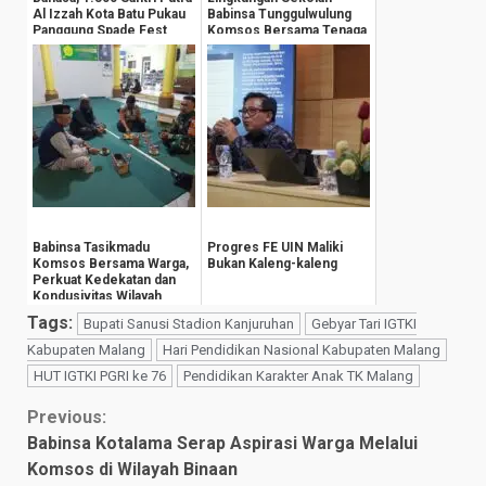
Al Izzah Kota Batu Pukau
Babinsa Tunggulwulung
Panggung Spade Fest
Komsos Bersama Tenaga
Pengajar
Babinsa Tasikmadu
Progres FE UIN Maliki
Komsos Bersama Warga,
Bukan Kaleng-kaleng
Perkuat Kedekatan dan
Kondusivitas Wilayah
Tags:
Bupati Sanusi Stadion Kanjuruhan
Gebyar Tari IGTKI
Kabupaten Malang
Hari Pendidikan Nasional Kabupaten Malang
HUT IGTKI PGRI ke 76
Pendidikan Karakter Anak TK Malang
Continue
Previous:
Babinsa Kotalama Serap Aspirasi Warga Melalui
Reading
Komsos di Wilayah Binaan