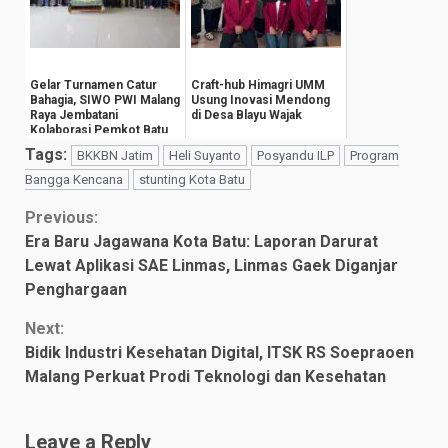
Gelar Turnamen Catur
Craft-hub Himagri UMM
Bahagia, SIWO PWI Malang
Usung Inovasi Mendong
Raya Jembatani
di Desa Blayu Wajak
Kolaborasi Pemkot Batu
dan Insan Pers
Tags:
BKKBN Jatim
Heli Suyanto
Posyandu ILP
Program
Bangga Kencana
stunting Kota Batu
Continue
Previous:
Era Baru Jagawana Kota Batu: Laporan Darurat
Reading
Lewat Aplikasi SAE Linmas, Linmas Gaek Diganjar
Penghargaan
Next:
Bidik Industri Kesehatan Digital, ITSK RS Soepraoen
Malang Perkuat Prodi Teknologi dan Kesehatan
Leave a Reply