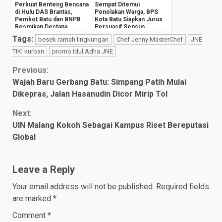
Perkuat Benteng Bencana
Sempat Ditemui
di Hulu DAS Brantas,
Penolakan Warga, BPS
Pemkot Batu dan BNPB
Kota Batu Siapkan Jurus
Resmikan Destana
Persuasif Sensus
Giripurno
Ekonomi 2026
Tags:
besek ramah lingkungan
Chef Jenny MasterChef
JNE
TIKI kurban
promo Idul Adha JNE
Continue
Previous:
Wajah Baru Gerbang Batu: Simpang Patih Mulai
Reading
Dikepras, Jalan Hasanudin Dicor Mirip Tol
Next:
UIN Malang Kokoh Sebagai Kampus Riset Bereputasi
Global
Leave a Reply
Your email address will not be published.
Required fields
are marked
*
Comment
*