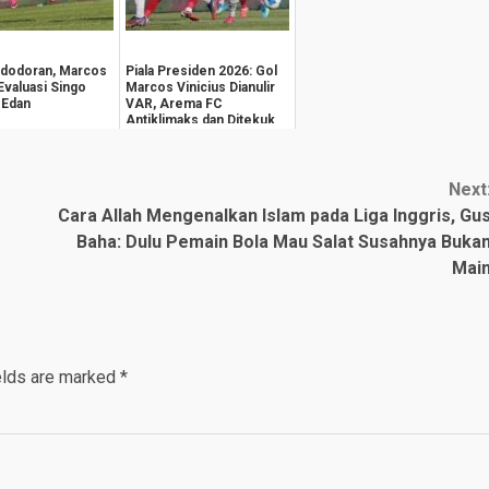
edodoran, Marcos
Piala Presiden 2026: Gol
Evaluasi Singo
Marcos Vinicius Dianulir
 Edan
VAR, Arema FC
Antiklimaks dan Ditekuk
Persija 1-3
Next
Cara Allah Mengenalkan Islam pada Liga Inggris, Gu
Baha: Dulu Pemain Bola Mau Salat Susahnya Buka
Mai
elds are marked
*