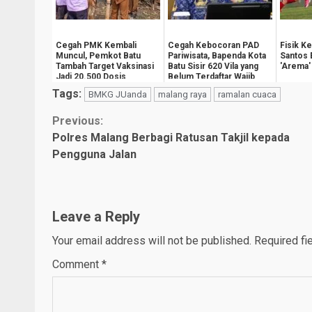
Cegah PMK Kembali
Cegah Kebocoran PAD
Fisik K
Muncul, Pemkot Batu
Pariwisata, Bapenda Kota
Santos 
Tambah Target Vaksinasi
Batu Sisir 620 Vila yang
'Arema'
Jadi 20.500 Dosis
Belum Terdaftar Wajib
Pajak
Tags:
BMKG JUanda
malang raya
ramalan cuaca
Continue
Previous:
Polres Malang Berbagi Ratusan Takjil kepada
Reading
Pengguna Jalan
Leave a Reply
Your email address will not be published.
Required fi
Comment
*