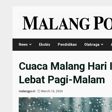
Skip
to
content
News
Ekobis
Pendidikan
Olahraga
Cuaca Malang Hari I
Lebat Pagi-Malam
malangpost
March 16, 2024