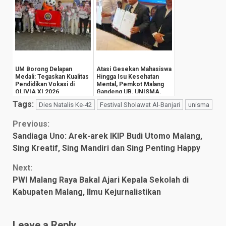
UM Borong Delapan
Atasi Gesekan Mahasiswa
Medali: Tegaskan Kualitas
Hingga Isu Kesehatan
Pendidikan Vokasi di
Mental, Pemkot Malang
OLIVIA XI 2026
Gandeng UB, UNISMA,
dan Ma Chung
Tags:
Dies Natalis Ke-42
Festival Sholawat Al-Banjari
unisma
Continue
Previous:
Sandiaga Uno: Arek-arek IKIP Budi Utomo Malang,
Reading
Sing Kreatif, Sing Mandiri dan Sing Penting Happy
Next:
PWI Malang Raya Bakal Ajari Kepala Sekolah di
Kabupaten Malang, Ilmu Kejurnalistikan
Leave a Reply