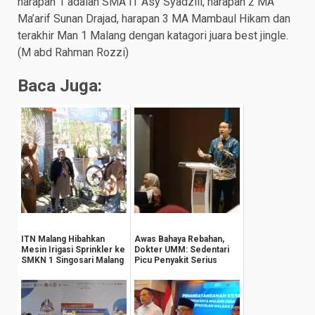
harapan 1 adalah SMA IT Asy Syadzili, harapan 2 MA
Ma’arif Sunan Drajad, harapan 3 MA Mambaul Hikam dan
terakhir Man 1 Malang dengan katagori juara best jingle.
(M abd Rahman Rozzi)
Baca Juga:
ITN Malang Hibahkan
Awas Bahaya Rebahan,
Mesin Irigasi Sprinkler ke
Dokter UMM: Sedentari
SMKN 1 Singosari Malang
Picu Penyakit Serius