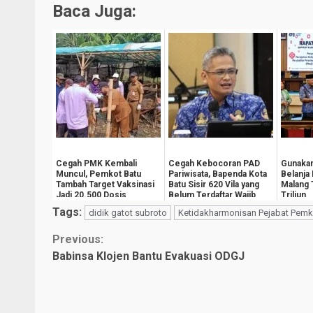
Baca Juga:
Cegah PMK Kembali
Cegah Kebocoran PAD
Gunakan
Muncul, Pemkot Batu
Pariwisata, Bapenda Kota
Belanja
Tambah Target Vaksinasi
Batu Sisir 620 Vila yang
Malang
Jadi 20.500 Dosis
Belum Terdaftar Wajib
Triliun
Pajak
Tags:
didik gatot subroto
Ketidakharmonisan Pejabat Pem
Continue
Previous:
Babinsa Klojen Bantu Evakuasi ODGJ
Reading