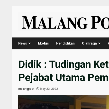
Skip
to
content
News
Ekobis
Pendidikan
Olahraga
Didik : Tudingan Ke
Pejabat Utama Pem
malangpost
May 23, 2022