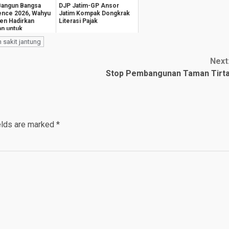
Bangun Bangsa
DJP Jatim-GP Ansor
ence 2026, Wahyu
Jatim Kompak Dongkrak
en Hadirkan
Literasi Pajak
an untuk
teraan
 sakit jantung
k...
Next
Stop Pembangunan Taman Tirt
elds are marked
*