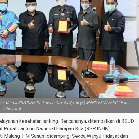
ur Utama RSPJNHK Dr dr Iwan Dakota Sp.Jp (K) MARS FACC FESC.( Foto:
Istimewa)
layanan kesehatan jantung. Rencananya, ditempatkan di RSUD
t Pusat Jantung Nasional Harapan Kita (RSPJNHK)
pati Malang, HM Sanusi didampingi Sekda Wahyu Hidayat dan