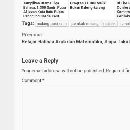
Tampilkan Drama Tiga
Progres FE UIN Maliki
Di The 
Bahasa, 1.300 Santri Putra
Bukan Kaleng-kaleng
Confer
Al Izzah Kota Batu Pukau
Komitm
Panggung Spade Fest
Kebijak
Kesejah
Tags:
malang-post.com
pemkab malang
rspjnhk
rumah
Masyara
Continue
Previous:
Belajar Bahasa Arab dan Matematika, Siapa Takut
Reading
Leave a Reply
Your email address will not be published.
Required fi
Comment
*