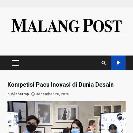
Skip
to
content
PRIMARY
MENU
Kompetisi Pacu Inovasi di Dunia Desain
publishermp
December 20, 2020