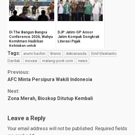
Di The Bangun Bangsa
DJP Jatim-GP Ansor
Conference 2026, Wahyu
Jatim Kompak Dongkrak
Komitmen Hadirkan
Literasi Pajak
Kebijakan untuk
Kesejahteraan
Tags:
arumi bachin
Bisnis
dekranasda
Emil Elestianto
Masyarak...
Dardak
inovasi
malang-post.com
news
Continue
Previous:
AFC Minta Persipura Wakili Indonesia
Reading
Next:
Zona Merah, Bioskop Ditutup Kembali
Leave a Reply
Your email address will not be published.
Required fields