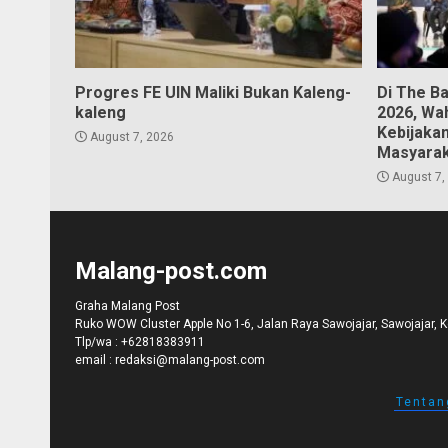
Progres FE UIN Maliki Bukan Kaleng-
Di The B
kaleng
2026, Wa
Kebijaka
August 7, 2026
Masyara
August 7,
Malang-post.com
Graha Malang Post
Ruko WOW Cluster Apple No 1-6, Jalan Raya Sawojajar, Sawojajar, 
Tlp/wa :
+62818383911
email :
redaksi@malang-post.com
Tentan