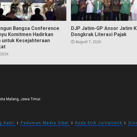
angun Bangsa Conference
DJP Jatim-GP Ansor Jatim 
hyu Komitmen Hadirkan
Dongkrak Literasi Pajak
n untuk Kesejahteraan
August 7, 2026
kat
 2026
Kota Malang, Jawa Timur.
g Kami
I
Pedoman Media Siber
I
Kode Etik Jurnalistik
I
Dis