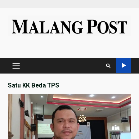
Skip
to
content
PRIMARY
MENU
Satu KK Beda TPS