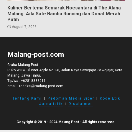
Kuliner Bertema Semarak Noesantara di The Alana
Malang: Ada Sate Bambu Runcing dan Donat Merah
Putih
August 7, 2026
Malang-post.com
Graha Malang Post
Ruko WOW Cluster Apple No 1-6, Jalan Raya Sawojajar, Sawojajar, Kota
Malang, Jawa Timur.
Tlp/wa :
+62818383911
email :
redaksi@malang-post.com
Tentang Kami
I
Pedoman Media Siber
I
Kode Etik
Jurnalistik
I
Disclaimer
Copyright © 2019 - 2024 Malang Post - All rights reserved.