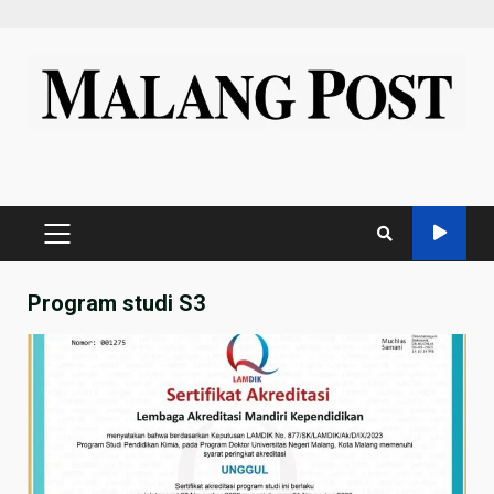
Skip
to
content
PRIMARY
MENU
Program studi S3