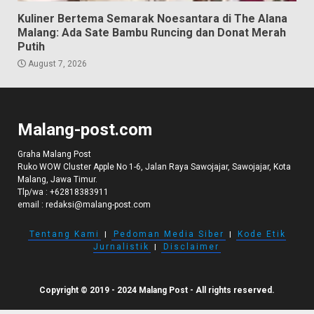
Kuliner Bertema Semarak Noesantara di The Alana
Malang: Ada Sate Bambu Runcing dan Donat Merah
Putih
August 7, 2026
Malang-post.com
Graha Malang Post
Ruko WOW Cluster Apple No 1-6, Jalan Raya Sawojajar, Sawojajar, Kota
Malang, Jawa Timur.
Tlp/wa :
+62818383911
email :
redaksi@malang-post.com
Tentang Kami
I
Pedoman Media Siber
I
Kode Etik
Jurnalistik
I
Disclaimer
Copyright © 2019 - 2024 Malang Post - All rights reserved.