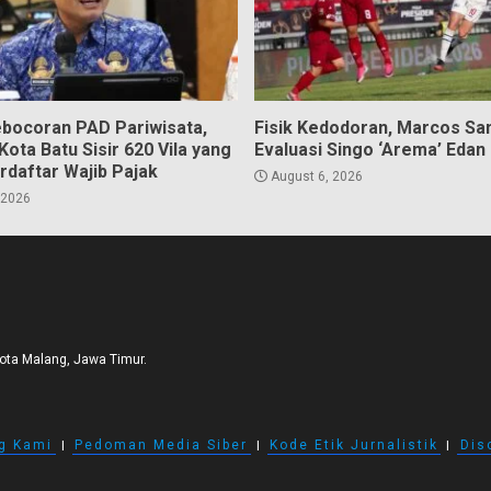
bocoran PAD Pariwisata,
Fisik Kedodoran, Marcos Sa
ota Batu Sisir 620 Vila yang
Evaluasi Singo ‘Arema’ Edan
rdaftar Wajib Pajak
August 6, 2026
 2026
Kota Malang, Jawa Timur.
g Kami
I
Pedoman Media Siber
I
Kode Etik Jurnalistik
I
Dis