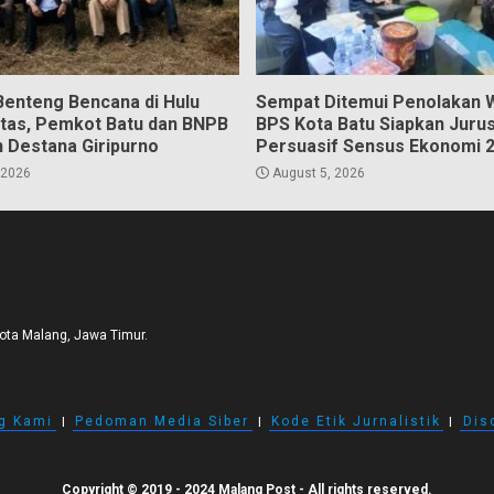
Benteng Bencana di Hulu
Sempat Ditemui Penolakan 
tas, Pemkot Batu dan BNPB
BPS Kota Batu Siapkan Juru
 Destana Giripurno
Persuasif Sensus Ekonomi 
 2026
August 5, 2026
Kota Malang, Jawa Timur.
g Kami
I
Pedoman Media Siber
I
Kode Etik Jurnalistik
I
Dis
Copyright © 2019 - 2024 Malang Post - All rights reserved.