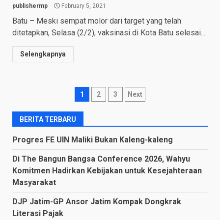
publishermp
February 5, 2021
Batu – Meski sempat molor dari target yang telah
ditetapkan, Selasa (2/2), vaksinasi di Kota Batu selesai...
Selengkapnya
Posts
1
2
3
Next
navigation
BERITA TERBARU
Progres FE UIN Maliki Bukan Kaleng-kaleng
Di The Bangun Bangsa Conference 2026, Wahyu
Komitmen Hadirkan Kebijakan untuk Kesejahteraan
Masyarakat
DJP Jatim-GP Ansor Jatim Kompak Dongkrak
Literasi Pajak