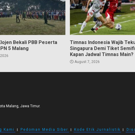
Klojen Bekali PBB Peserta
Timnas Indonesia Wajib Tek
PN 5 Malang
Singapura Demi Tiket Semifi
Kapan Jadwal Timnas Main?
 2026
August 7, 2026
Kota Malang, Jawa Timur.
g Kami
I
Pedoman Media Siber
I
Kode Etik Jurnalistik
I
Dis