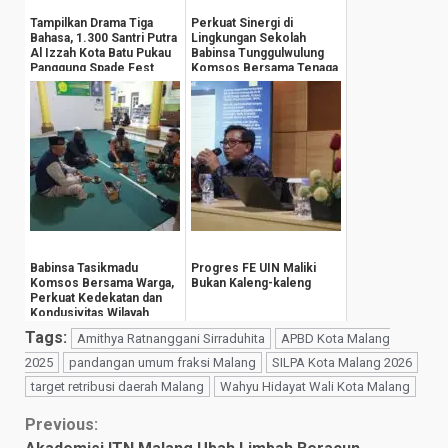
Tampilkan Drama Tiga
Perkuat Sinergi di
Bahasa, 1.300 Santri Putra
Lingkungan Sekolah
Al Izzah Kota Batu Pukau
Babinsa Tunggulwulung
Panggung Spade Fest
Komsos Bersama Tenaga
Pengajar
Babinsa Tasikmadu
Progres FE UIN Maliki
Komsos Bersama Warga,
Bukan Kaleng-kaleng
Perkuat Kedekatan dan
Kondusivitas Wilayah
Tags:
Amithya Ratnanggani Sirraduhita
APBD Kota Malang
2025
pandangan umum fraksi Malang
SILPA Kota Malang 2026
target retribusi daerah Malang
Wahyu Hidayat Wali Kota Malang
Continue
Previous: