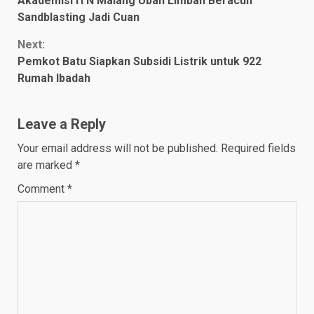
Akademisi ITN Malang Ubah Limbah Beracun
Reading
Sandblasting Jadi Cuan
Next:
Pemkot Batu Siapkan Subsidi Listrik untuk 922
Rumah Ibadah
Leave a Reply
Your email address will not be published.
Required fields
are marked
*
Comment
*