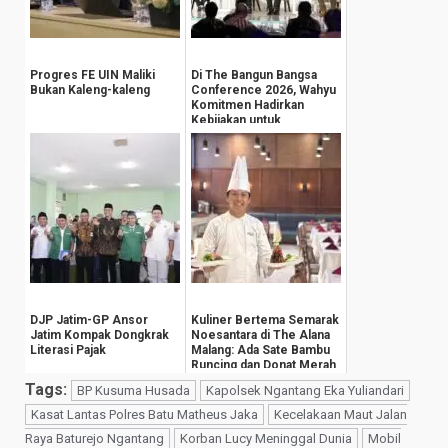
Progres FE UIN Maliki
Di The Bangun Bangsa
Bukan Kaleng-kaleng
Conference 2026, Wahyu
Komitmen Hadirkan
Kebijakan untuk
Kesejahteraan
Masyarak...
DJP Jatim-GP Ansor
Kuliner Bertema Semarak
Jatim Kompak Dongkrak
Noesantara di The Alana
Literasi Pajak
Malang: Ada Sate Bambu
Runcing dan Donat Merah
Putih
Tags:
BP Kusuma Husada
Kapolsek Ngantang Eka Yuliandari
Kasat Lantas Polres Batu Matheus Jaka
Kecelakaan Maut Jalan
Raya Baturejo Ngantang
Korban Lucy Meninggal Dunia
Mobil