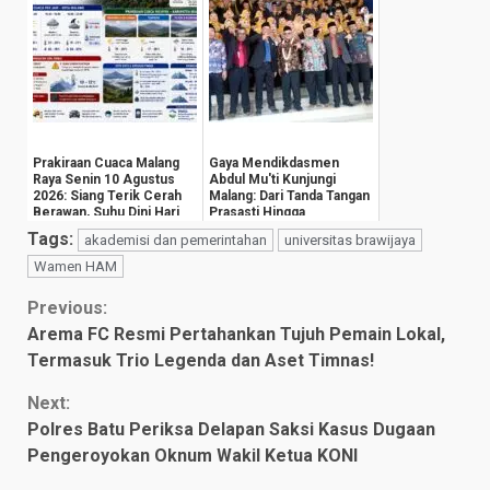
Prakiraan Cuaca Malang
Gaya Mendikdasmen
Raya Senin 10 Agustus
Abdul Mu'ti Kunjungi
2026: Siang Terik Cerah
Malang: Dari Tanda Tangan
Berawan, Suhu Dini Hari
Prasasti Hingga
Anjlok ...
Groundbreaking Gedu...
Tags:
akademisi dan pemerintahan
universitas brawijaya
Wamen HAM
Continue
Previous:
Arema FC Resmi Pertahankan Tujuh Pemain Lokal,
Reading
Termasuk Trio Legenda dan Aset Timnas!
Next:
Polres Batu Periksa Delapan Saksi Kasus Dugaan
Pengeroyokan Oknum Wakil Ketua KONI