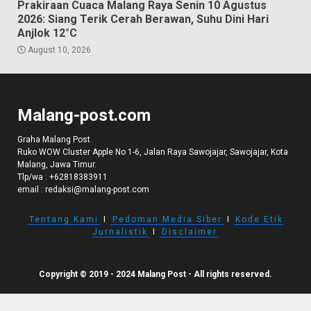
Prakiraan Cuaca Malang Raya Senin 10 Agustus
2026: Siang Terik Cerah Berawan, Suhu Dini Hari
Anjlok 12°C
August 10, 2026
Malang-post.com
Graha Malang Post
Ruko WOW Cluster Apple No 1-6, Jalan Raya Sawojajar, Sawojajar, Kota
Malang, Jawa Timur.
Tlp/wa :
+62818383911
email :
redaksi@malang-post.com
Tentang Kami
I
Pedoman Media Siber
I
Kode Etik
Jurnalistik
I
Disclaimer
Copyright © 2019 - 2024 Malang Post - All rights reserved.