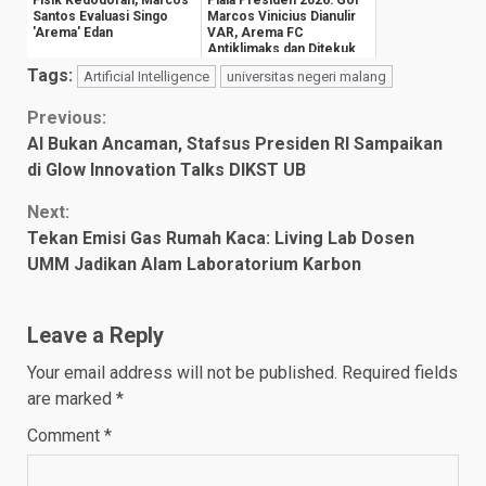
Santos Evaluasi Singo
Marcos Vinicius Dianulir
'Arema' Edan
VAR, Arema FC
Antiklimaks dan Ditekuk
Persija 1-3
Tags:
Artificial Intelligence
universitas negeri malang
Continue
Previous:
AI Bukan Ancaman, Stafsus Presiden RI Sampaikan
Reading
di Glow Innovation Talks DIKST UB
Next:
Tekan Emisi Gas Rumah Kaca: Living Lab Dosen
UMM Jadikan Alam Laboratorium Karbon
Leave a Reply
Your email address will not be published.
Required fields
are marked
*
Comment
*