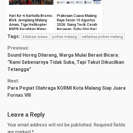
Hari Ke-6 Karhutla Bromo:
Prakiraan Cuaca Malang
Blok Jemplang Malang
Raya Senin 10 Agustus
Aman, Tiga Helikopter
2026: Siang Terik Cerah
BNPB Kerahkan Water
Berawan, Suhu Dini Hari
Bombing
Anjlok ...
Tags:
Edukasi siswa
polres malang
satlantas polres malang
Continue
Previous:
Sound Horeg Dilarang, Warga Mulai Berani Bicara:
Reading
“Kami Sebenarnya Tidak Suka, Tapi Takut Dikucilkan
Tetangga”
Next:
Para Pegiat Olahraga KORMI Kota Malang Siap Juara
Fornas VIII
Leave a Reply
Your email address will not be published.
Required fields
are marked
*