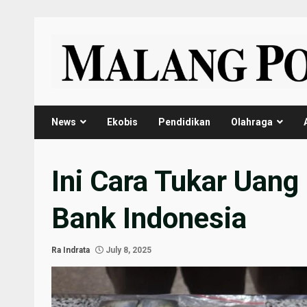
Skip
to
content
News
Ekobis
Pendidikan
Olahraga
Ini Cara Tukar Uang
Bank Indonesia
Ra Indrata
July 8, 2025