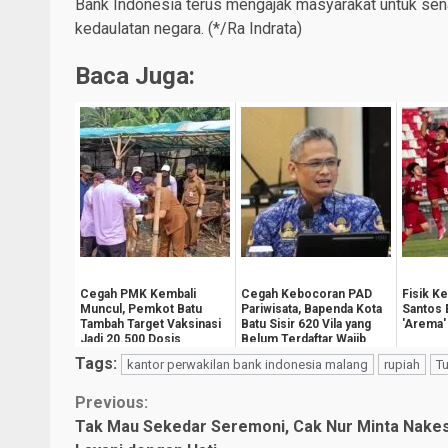
Bank Indonesia terus mengajak masyarakat untuk sen
kedaulatan negara. (*/Ra Indrata)
Baca Juga:
Cegah PMK Kembali
Cegah Kebocoran PAD
Fisik K
Muncul, Pemkot Batu
Pariwisata, Bapenda Kota
Santos 
Tambah Target Vaksinasi
Batu Sisir 620 Vila yang
'Arema'
Jadi 20.500 Dosis
Belum Terdaftar Wajib
Pajak
Tags:
kantor perwakilan bank indonesia malang
rupiah
T
Continue
Previous:
Tak Mau Sekedar Seremoni, Cak Nur Minta Nake