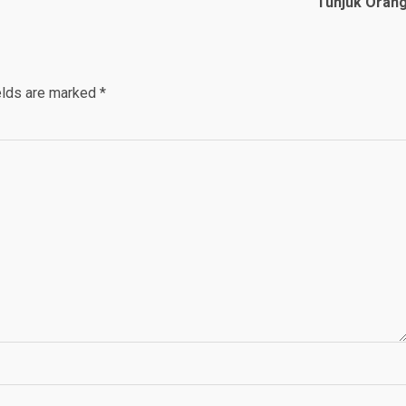
Tunjuk Oran
elds are marked
*