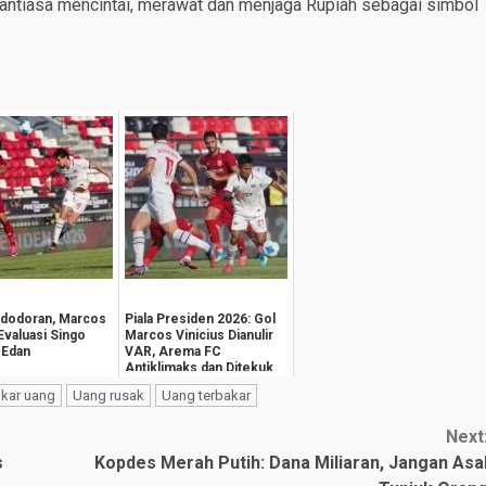
antiasa mencintai, merawat dan menjaga Rupiah sebagai simbol
edodoran, Marcos
Piala Presiden 2026: Gol
Evaluasi Singo
Marcos Vinicius Dianulir
 Edan
VAR, Arema FC
Antiklimaks dan Ditekuk
Persija 1-3
ukar uang
Uang rusak
Uang terbakar
Next
s
Kopdes Merah Putih: Dana Miliaran, Jangan Asa