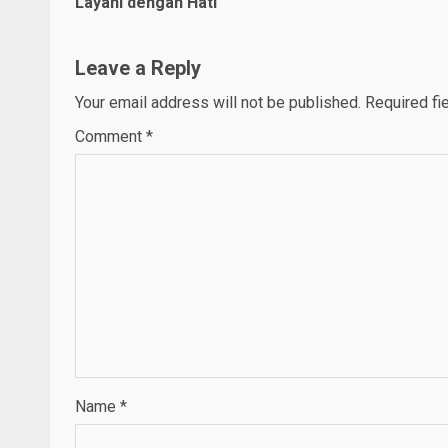
Reading
Layani dengan Hati
Leave a Reply
Your email address will not be published.
Required fi
Comment
*
Name
*