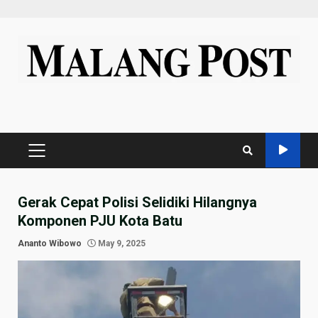
Skip
to
content
PRIMARY
MENU
Gerak Cepat Polisi Selidiki Hilangnya
Komponen PJU Kota Batu
Ananto Wibowo
May 9, 2025