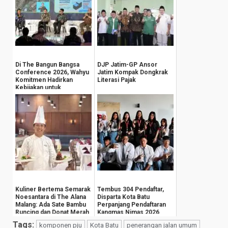
Di The Bangun Bangsa
DJP Jatim-GP Ansor
Conference 2026, Wahyu
Jatim Kompak Dongkrak
Komitmen Hadirkan
Literasi Pajak
Kebijakan untuk
Kesejahteraan
Masyarak...
Kuliner Bertema Semarak
Tembus 304 Pendaftar,
Noesantara di The Alana
Disparta Kota Batu
Malang: Ada Sate Bambu
Perpanjang Pendaftaran
Runcing dan Donat Merah
Kangmas Nimas 2026
Putih
Hingga 15 Agustus
Tags:
komponen pju
Kota Batu
penerangan jalan umum