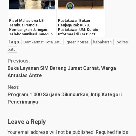
Riset Mahasiswa UB
Pustakawan Bukan
Tembus Prancis:
Penjaga Rak Buku,
Kembangkan Jaringan
Pustakawan UM: Kurator
Telekomunikasi Tangguh
Informasi di Era Digital
Hadapi Perubahan Iklim
Tags:
Damkarmat Kota Batu
green house
kebakaran
polres
batu
Continue
Previous:
Buka Layanan SIM Bareng Jumat Curhat, Warga
Reading
Antusias Antre
Next:
Program 1.000 Sarjana Diluncurkan, Intip Kategori
Penerimanya
Leave a Reply
Your email address will not be published.
Required fields