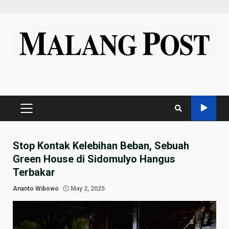
Skip
to
content
PRIMARY
MENU
Stop Kontak Kelebihan Beban, Sebuah
Green House di Sidomulyo Hangus
Terbakar
Ananto Wibowo
May 2, 2025