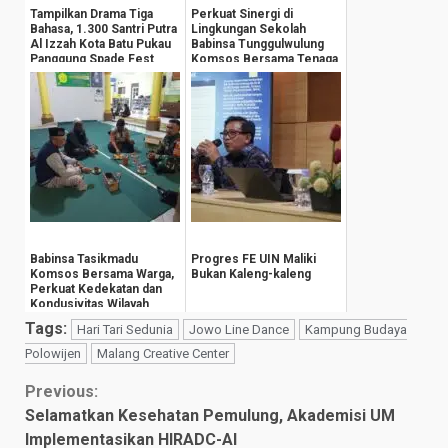
Tampilkan Drama Tiga
Perkuat Sinergi di
Bahasa, 1.300 Santri Putra
Lingkungan Sekolah
Al Izzah Kota Batu Pukau
Babinsa Tunggulwulung
Panggung Spade Fest
Komsos Bersama Tenaga
Pengajar
Babinsa Tasikmadu
Progres FE UIN Maliki
Komsos Bersama Warga,
Bukan Kaleng-kaleng
Perkuat Kedekatan dan
Kondusivitas Wilayah
Tags:
Hari Tari Sedunia
Jowo Line Dance
Kampung Budaya
Polowijen
Malang Creative Center
Continue
Previous:
Selamatkan Kesehatan Pemulung, Akademisi UM
Reading
Implementasikan HIRADC-AI