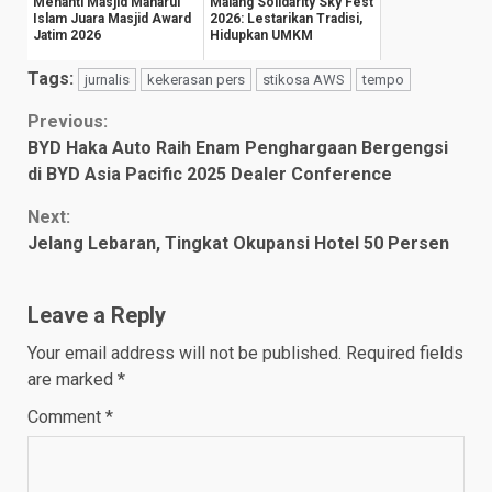
Menanti Masjid Manarul
Malang Solidarity Sky Fest
Islam Juara Masjid Award
2026: Lestarikan Tradisi,
Jatim 2026
Hidupkan UMKM
Tags:
jurnalis
kekerasan pers
stikosa AWS
tempo
Continue
Previous:
BYD Haka Auto Raih Enam Penghargaan Bergengsi
Reading
di BYD Asia Pacific 2025 Dealer Conference
Next:
Jelang Lebaran, Tingkat Okupansi Hotel 50 Persen
Leave a Reply
Your email address will not be published.
Required fields
are marked
*
Comment
*