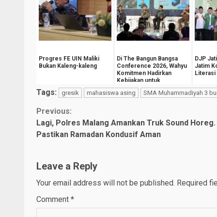
Progres FE UIN Maliki
Di The Bangun Bangsa
DJP Jat
Bukan Kaleng-kaleng
Conference 2026, Wahyu
Jatim 
Komitmen Hadirkan
Literasi
Kebijakan untuk
Kesejahteraan
Tags:
gresik
mahasiswa asing
SMA Muhammadiyah 3 bu
Masyarak...
Continue
Previous:
Lagi, Polres Malang Amankan Truk Sound Horeg.
Reading
Pastikan Ramadan Kondusif Aman
Leave a Reply
Your email address will not be published.
Required fi
Comment
*