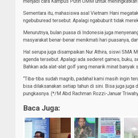
menjadi cara Kampus Putih UMM untuk meningkatkan l
Sementara itu, mahasiswa asal Vietnam Hani megata
ngebuburead tersebut. Apalagi ngabuburit tidak merek
Menurutnya, bulan puasa di Indonesia juga menyenang
masyarakat benar-benar menikmati hari puasanya, dan 
Hal serupa juga disampaikan Nur Athira, siswi SMA Mu
agenda tersebut. Apalagi ada sederet games, buku, se
Bahkan ada alat-alat golf yang menarik minat banyak 
“Tiba-tiba sudah magrib, padahal kami masih ingin t
bisa dilaksanakan setiap tahun di sini. Bisa juga juga
pungkasnya. (*/M Abd Rachman Rozzi-Januar Triwahy
Baca Juga: