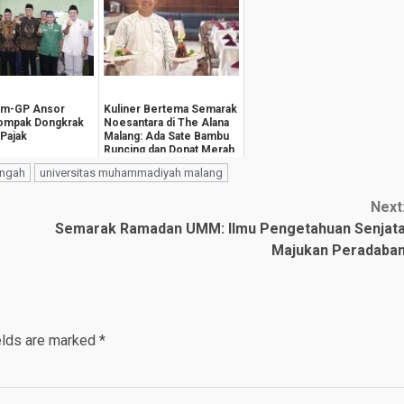
im-GP Ansor
Kuliner Bertema Semarak
Kompak Dongkrak
Noesantara di The Alana
 Pajak
Malang: Ada Sate Bambu
Runcing dan Donat Merah
Putih
ngah
universitas muhammadiyah malang
Next
Semarak Ramadan UMM: Ilmu Pengetahuan Senjat
Majukan Peradaba
elds are marked
*