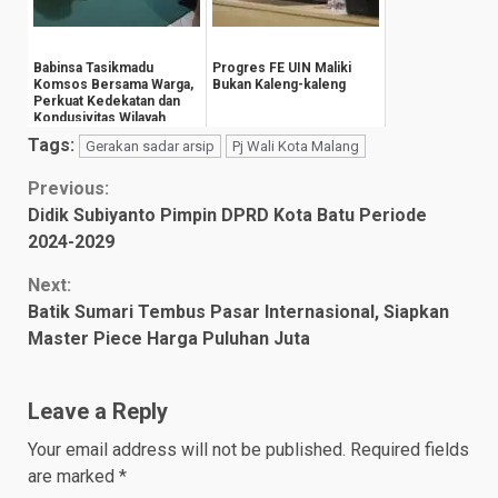
Babinsa Tasikmadu
Progres FE UIN Maliki
Komsos Bersama Warga,
Bukan Kaleng-kaleng
Perkuat Kedekatan dan
Kondusivitas Wilayah
Tags:
Gerakan sadar arsip
Pj Wali Kota Malang
Continue
Previous:
Didik Subiyanto Pimpin DPRD Kota Batu Periode
Reading
2024-2029
Next:
Batik Sumari Tembus Pasar Internasional, Siapkan
Master Piece Harga Puluhan Juta
Leave a Reply
Your email address will not be published.
Required fields
are marked
*