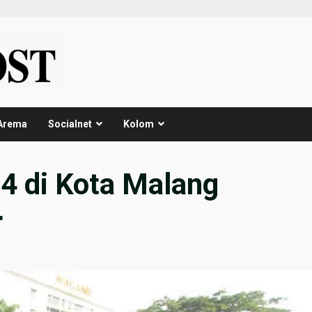
Arema
Socialnet
Kolom
24 di Kota Malang
r