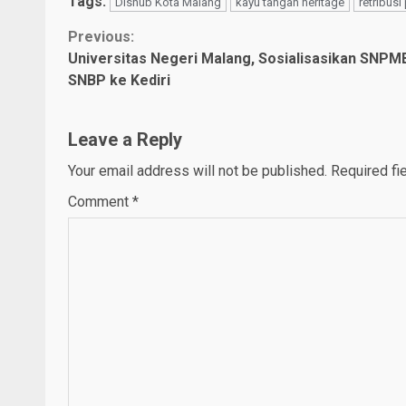
Tags:
Dishub Kota Malang
kayu tangan heritage
retribusi
Continue
Previous:
Universitas Negeri Malang, Sosialisasikan SNPM
Reading
SNBP ke Kediri
Leave a Reply
Your email address will not be published.
Required fi
Comment
*