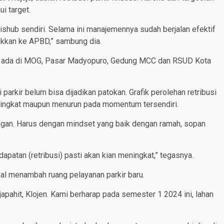
i target.
Dishub sendiri. Selama ini manajemennya sudah berjalan efektif
ukkan ke APBD,” sambung dia.
ub, ada di MOG, Pasar Madyopuro, Gedung MCC dan RSUD Kota
parkir belum bisa dijadikan patokan. Grafik perolehan retribusi
meningkat maupun menurun pada momentum tersendiri.
angan. Harus dengan mindset yang baik dengan ramah, sopan
dapatan (retribusi) pasti akan kian meningkat,” tegasnya.
akal menambah ruang pelayanan parkir baru.
pahit, Klojen. Kami berharap pada semester 1 2024 ini, lahan