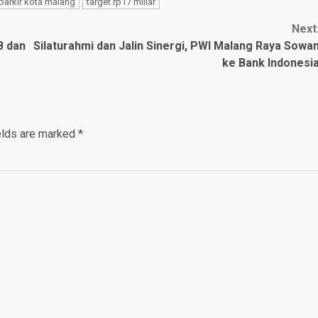
 parkir kota malang
target rp17 miliar
Next
B dan
Silaturahmi dan Jalin Sinergi, PWI Malang Raya Sowa
ke Bank Indonesi
elds are marked
*