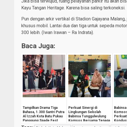
Jika bisa terwujud, ruang pelayanan parkir itu akan b
Kayu Tangan Heritage. Karena bisa saling terkoneksi.
Pun dengan arkir vertikal di Stadion Gajayana Malang, 
khusus mobil. Lantai dua dan tiga untuk sepeda motor
300 lebih. (Iwan Irawan – Ra Indrata).
Baca Juga:
Tampilkan Drama Tiga
Perkuat Sinergi di
Babinsa
Bahasa, 1.300 Santri Putra
Lingkungan Sekolah
Komsos
Al Izzah Kota Batu Pukau
Babinsa Tunggulwulung
Perkuat
Panggung Spade Fest
Komsos Bersama Tenaga
Kondusi
Pengajar