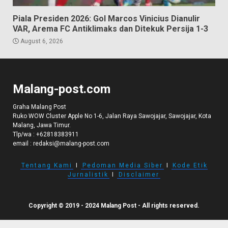
Piala Presiden 2026: Gol Marcos Vinicius Dianulir
VAR, Arema FC Antiklimaks dan Ditekuk Persija 1-3
August 6, 2026
Malang-post.com
Graha Malang Post
Ruko WOW Cluster Apple No 1-6, Jalan Raya Sawojajar, Sawojajar, Kota
Malang, Jawa Timur.
Tlp/wa :
+62818383911
email :
redaksi@malang-post.com
Tentang Kami
I
Pedoman Media Siber
I
Kode Etik
Jurnalistik
I
Disclaimer
Copyright © 2019 - 2024 Malang Post - All rights reserved.