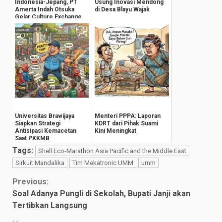
Indonesia-Jepang, PT
Usung Inovasi Mendong
Amerta Indah Otsuka
di Desa Blayu Wajak
Gelar Culture Exchange
Berbasis Ekonom...
Universitas Brawijaya
Menteri PPPA: Laporan
Siapkan Strategi
KDRT dari Pihak Suami
Antisipasi Kemacetan
Kini Meningkat
Saat PKKMB
Tags:
Shell Eco-Marathon Asia Pacific and the Middle East
Sirkuit Mandalika
Tim Mekatronic UMM
umm
Continue
Previous:
Soal Adanya Pungli di Sekolah, Bupati Janji akan
Reading
Tertibkan Langsung