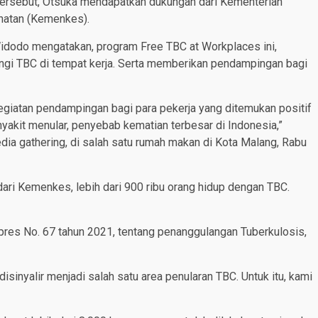
tersebut, Otsuka mendapatkan dukungan dari Kementerian
hatan (Kemenkes).
Widodo mengatakan, program Free TBC at Workplaces ini,
ngi TBC di tempat kerja. Serta memberikan pendampingan bagi
kegiatan pendampingan bagi para pekerja yang ditemukan positif
nyakit menular, penyebab kematian terbesar di Indonesia,”
dia gathering, di salah satu rumah makan di Kota Malang, Rabu
dari Kemenkes, lebih dari 900 ribu orang hidup dengan TBC.
es No. 67 tahun 2021, tentang penanggulangan Tuberkulosis,
isinyalir menjadi salah satu area penularan TBC. Untuk itu, kami