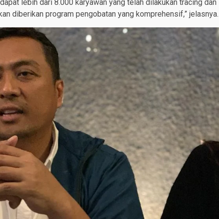
rdapat lebih dari 8.000 karyawan yang telah dilakukan tracing dan
akan diberikan program pengobatan yang komprehensif,” jelasnya.