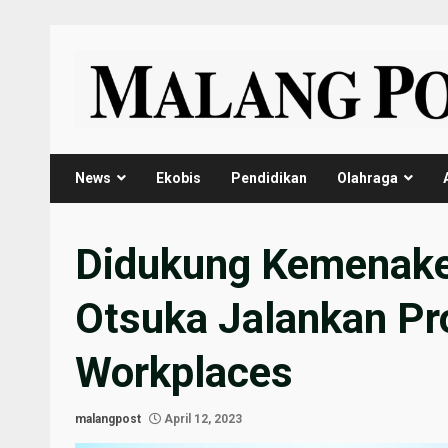
Skip
to
content
News
Ekobis
Pendidikan
Olahraga
Didukung Kemenake
Otsuka Jalankan Pr
Workplaces
malangpost
April 12, 2023