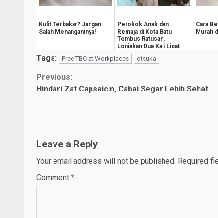
Kulit Terbakar? Jangan
Perokok Anak dan
Cara Be
Salah Menanganinya!
Remaja di Kota Batu
Murah di
Tembus Ratusan,
Lonjakan Dua Kali Lipat
Setahun
Tags:
Free TBC at Workplaces
otsuka
Continue
Previous:
Hindari Zat Capsaicin, Cabai Segar Lebih Sehat
Reading
Leave a Reply
Your email address will not be published.
Required fi
Comment
*