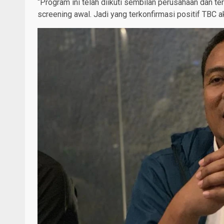
“Program ini telah diikuti sembilan perusahaan dan te
screening awal. Jadi yang terkonfirmasi positif TBC 