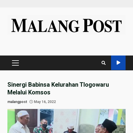
Skip
to
content
PRIMARY
MENU
Sinergi Babinsa Kelurahan Tlogowaru
Melalui Komsos
malangpost
May 16, 2022