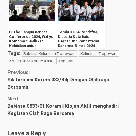
Di The Bangun Bangsa
Tembus 304 Pendaftar,
Conference 2026, Wahyu
Disparta Kota Batu
Komitmen Hadirkan
Perpanjang Pendaftaran
Kebijakan untuk
Kangmas Nimas 2026
Kesejahteraan
Hingga 15 Agustus
Tags:
Babinsa Kelurahan Tlogowaru
Kelurahan Tlogowaru
Masyarak...
Kodim 0833 Kota Malang
Komsos
Continue
Previous:
Silaturahmi Korem 083/Bdj Dengan Olahraga
Reading
Bersama
Next:
Babinsa 0833/01 Koramil Klojen Aktif menghadiri
Kegiatan Olah Raga Bersama
Leave a Reply